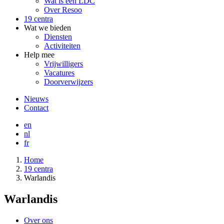
Wat is een LDC
Over Resoo
19 centra
Wat we bieden
Diensten
Activiteiten
Help mee
Vrijwilligers
Vacatures
Doorverwijzers
Meta
Nieuws
menu
Contact
en
nl
fr
Kruimelpad
Home
19 centra
Warlandis
Warlandis
Over ons