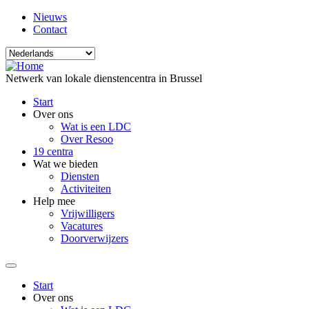
Overslaan
Meta
Nieuws
en
menu
Contact
naar
Select
de
your
inhoud
language
Netwerk van lokale dienstencentra in Brussel
gaan
Main
Start
menu
Over ons
Wat is een LDC
Over Resoo
19 centra
Wat we bieden
Diensten
Activiteiten
Help mee
Vrijwilligers
Vacatures
Doorverwijzers
Main
Start
menu
Over ons