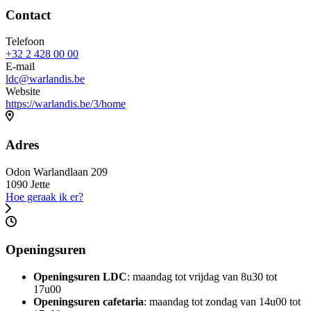
Contact
Contact
overview
Telefoon
+32 2 428 00 00
E-mail
ldc@warlandis.be
Website
https://warlandis.be/3/home
Adres
Odon Warlandlaan 209
1090 Jette
Hoe geraak ik er?
Openingsuren
Openingsuren LDC
: maandag tot vrijdag van 8u30 tot
17u00
Openingsuren cafetaria
: maandag tot zondag van 14u00 tot